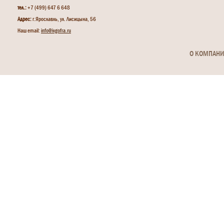
тел.:
+7 (499) 647 6 648
Адрес:
г.Ярославль, ул. Лисицына, 56
Наш email:
info@ivgofra.ru
О КОМПАН